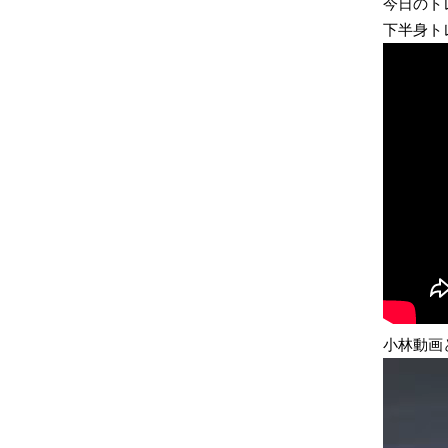
今日のト
下半身トレ
小林動画
動
画
プ
レ
ー
ヤ