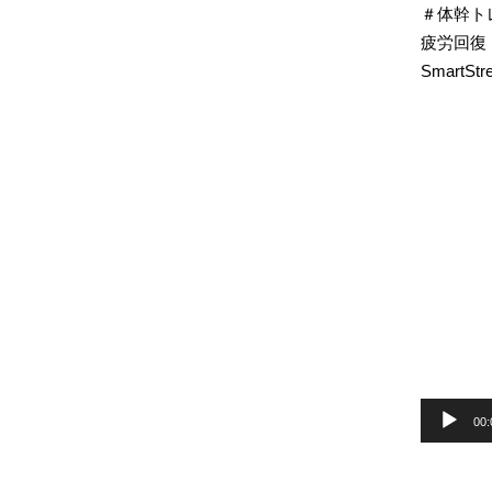
＃体幹ト
疲労回復
SmartSt
動
画
プ
レ
ー
ヤ
ー
00: