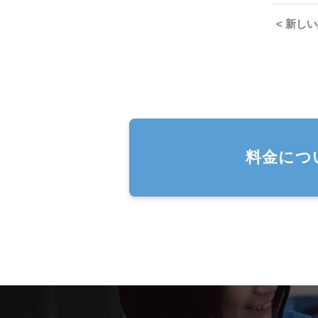
< 新し
料金につ