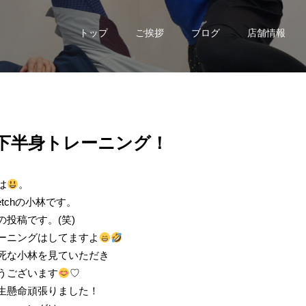
トップ
ご挨拶
ブログ
店舗情報
2 下半身トレーニング！
は
。
stretchの小林です。
の投稿です。(笑)
ーニングはしてますよ
死な小林を見ていただき
うございます
♡
生懸命頑張りました！