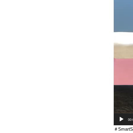
00:
＃Smar