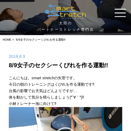
太田の
パートナーストレッチ専門店
HOME
> 8/9女子のセクシーくびれを作る運動‼︎
2018.8.9
8/9女子のセクシーくびれを作る運動‼︎
こんにちは。smart stretchの矢菅です。
今日の朝のトレーニングはくびれを作る運動です‼︎
台風の影響でお天気はどんよりですが…
体を動かして気分を晴らしましょう(*´∀｀*)‼︎
小林トレーナー海に向けて‼︎
動
画
プ
レ
ー