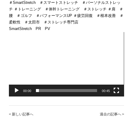
＃SmartStretch ＃スマートストレッチ ＃パーソナルストレッ
チ ＃トレーニング ＃体幹トレーニング ＃ストレッチ ＃肩 ＃
腰 ＃ゴルフ ＃パフォーマンスUP ＃疲労回復 ＃根本改善 ＃
柔軟性 ＃太田市 ＃ストレッチ専門店
SmartStretch PR PV
動
画
プ
レ
ー
ヤ
ー
00:00
00:45
< 新しい記事へ
過去の記事へ >