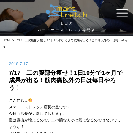
太田の
パートナーストレッチ専門店
HOME
> 7/17 二の腕部分痩せ！1日10分で1ヶ月で成果が出る！筋肉痛以外の日は毎日やろ
う！
2018.7.17
7/17 二の腕部分痩せ！1日10分で1ヶ月で
成果が出る！筋肉痛以外の日は毎日やろ
う！
こんにちは
スマートストレッチ店長の星です♪
今日も店長が更新しております。
夏は露出が増えるので、二の腕なんかは気になるのではないでし
ょうか？