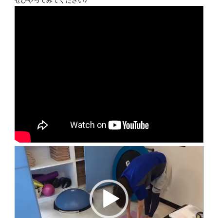
ぜひやってみてください♪
動
画
プ
レ
ー
ヤ
ー